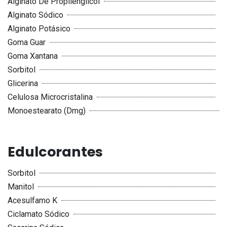
Alginato De Propilenglicol
Alginato Sódico
Alginato Potásico
Goma Guar
Goma Xantana
Sorbitol
Glicerina
Celulosa Microcristalina
Monoestearato (Dmg)
Edulcorantes
Sorbitol
Manitol
Acesulfamo K
Ciclamato Sódico