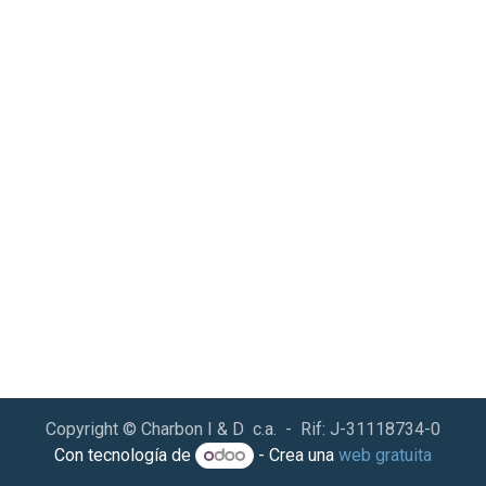
Copyright © Charbon I & D c.a. - Rif: J-31118734-0
Con tecnología de
- Crea una
web gratuita